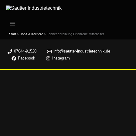
Zum
Inhalt
springen
Start
Jobs & Karriere
Jobbeschreibung Erfahrene Mitarbeiter
07644-91520
info@sautter-industrietechnik.de
Facebook
Instagram