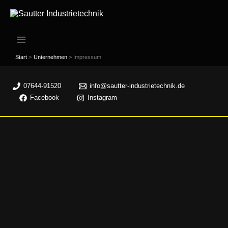
Zum
Inhalt
springen
Start
Unternehmen
Impressum
07644-91520
info@sautter-industrietechnik.de
Facebook
Instagram