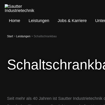
Zum
Inhalt
springen
Home
Leistungen
Jobs & Karriere
Unte
Start
Leistungen
Schaltschrankbau
Schaltschrankb
Seit mehr als 40 Jahren ist Sautter Industrietechni