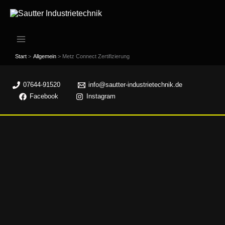
Zum
Inhalt
springen
Start
Allgemein
Metz Connect Zertifizierung
07644-91520
info@sautter-industrietechnik.de
Facebook
Instagram