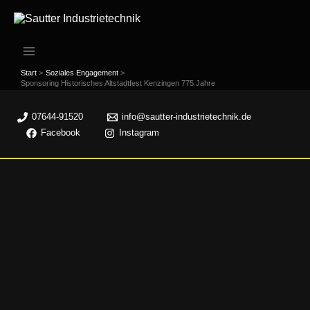
Zum
Inhalt
springen
Start
Soziales Engagement
Sponsoring Historisches Altstadtfest Kenzingen 775 Jahre
07644-91520
info@sautter-industrietechnik.de
Facebook
Instagram