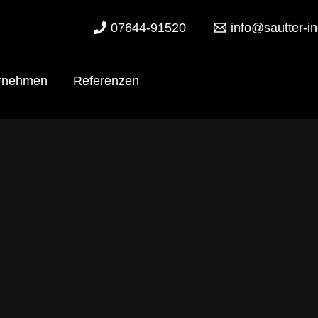
07644-91520
info@sautter-in
LBZ
rnehmen
Referenzen