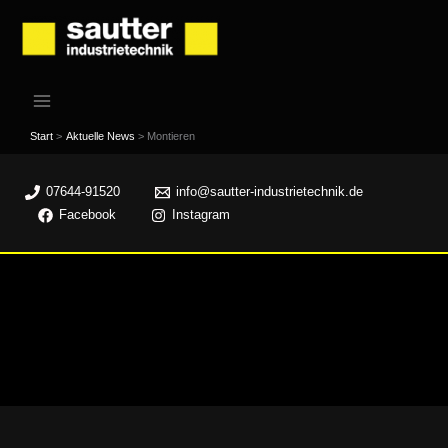
Zum
Inhalt
springen
Start
Aktuelle News
Montieren
07644-91520
info@sautter-industrietechnik.de
Facebook
Instagram
Montieren