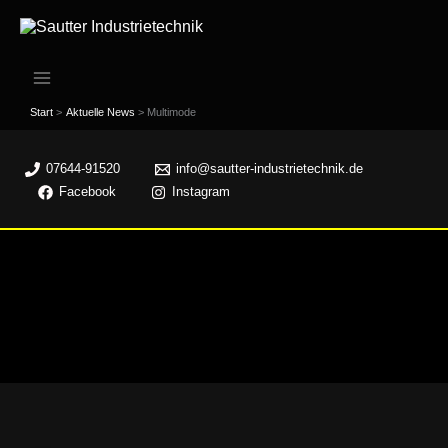
Zum
Inhalt
springen
Start
Aktuelle News
Multimode
07644-91520
info@sautter-industrietechnik.de
Facebook
Instagram
Multimode