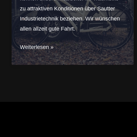
zu attraktiven Konditionen über Sautter
Industrietechnik beziehen. Wir wünschen
allen allzeit gute Fahrt.
Wir
Weiterlesen »
steigen
auf!
Hochwertige
Räder
und
E-
Bikes
über