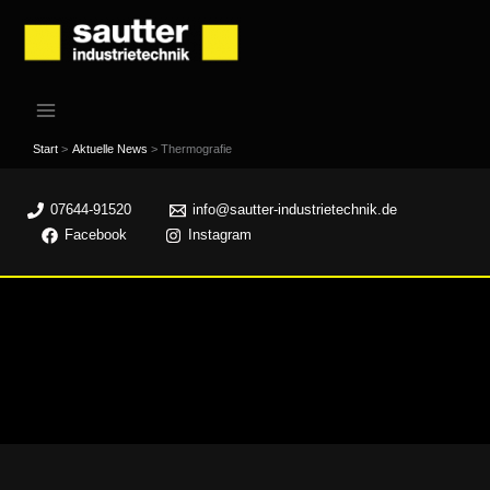
Zum
Inhalt
springen
Start
Aktuelle News
Thermografie
07644-91520
info@sautter-industrietechnik.de
Facebook
Instagram
Thermografie